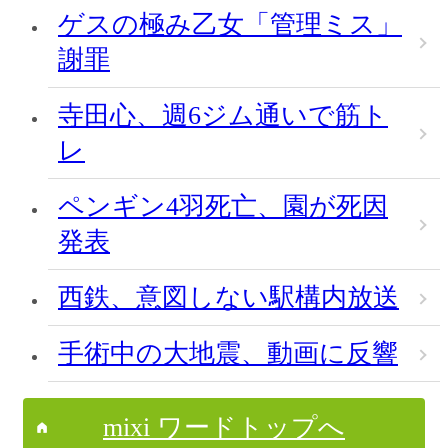
ゲスの極み乙女「管理ミス」
謝罪
寺田心、週6ジム通いで筋ト
レ
ペンギン4羽死亡、園が死因
発表
西鉄、意図しない駅構内放送
手術中の大地震、動画に反響
mixi ワードトップへ