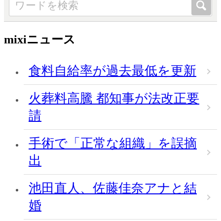
mixiニュース
食料自給率が過去最低を更新
火葬料高騰 都知事が法改正要
請
手術で「正常な組織」を誤摘
出
池田直人、佐藤佳奈アナと結
婚