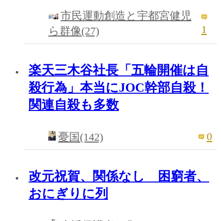
市民運動創造と宇都宮健児
1
ら群像(27)
楽天三木谷社長「五輪開催は自
殺行為」本当にJOC幹部自殺！
関連自殺も多数
0
憂国(142)
改元祝賀、関係なし 困窮者、
おにぎりに列