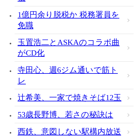
1億円余り脱税か 税務署員を
免職
玉置浩二とASKAのコラボ曲
がCD化
寺田心、週6ジム通いで筋ト
レ
辻希美、一家で焼きそば12玉
53歳長野博、若さの秘訣は
西鉄、意図しない駅構内放送