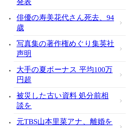
発表
俳優の寿美花代さん死去、94
歳
写真集の著作権めぐり集英社
声明
大手の夏ボーナス 平均100万
円超
被災した古い資料 処分前相
談を
元TBS山本里菜アナ、離婚を