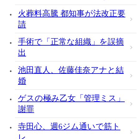
火葬料高騰 都知事が法改正要
請
手術で「正常な組織」を誤摘
出
池田直人、佐藤佳奈アナと結
婚
ゲスの極み乙女「管理ミス」
謝罪
寺田心、週6ジム通いで筋ト
レ