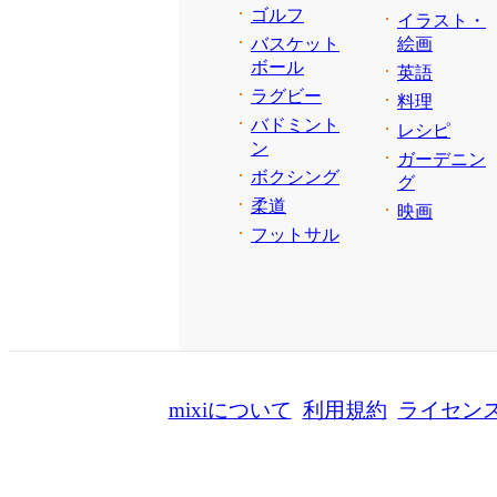
ゴルフ
イラスト・
バスケット
絵画
ボール
英語
ラグビー
料理
バドミント
レシピ
ン
ガーデニン
ボクシング
グ
柔道
映画
フットサル
mixiについて
利用規約
ライセン