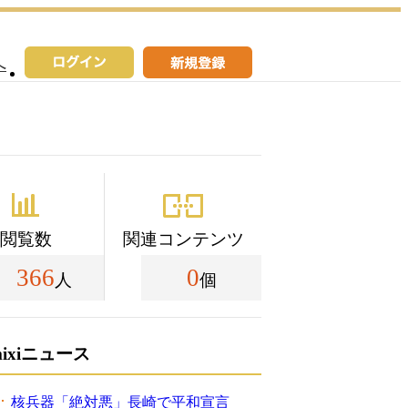
へ
閲覧数
関連コンテンツ
366
0
人
個
mixiニュース
核兵器「絶対悪」長崎で平和宣言