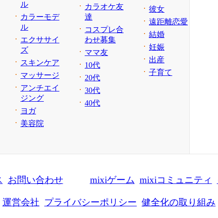
ル
カラオケ友
彼女
カラーモデ
達
遠距離恋愛
ル
コスプレ合
結婚
エクササイ
わせ募集
妊娠
ズ
ママ友
出産
スキンケア
10代
子育て
マッサージ
20代
アンチエイ
30代
ジング
40代
ヨガ
美容院
ス
お問い合わせ
mixiゲーム
mixiコミュニティ
運営会社
プライバシーポリシー
健全化の取り組み