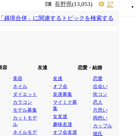
37
長野県
(13,053)
「越境合併」に関連するトピックを検索する
美容
友達
恋愛・結婚
美容
友達
恋愛
ネイル
オフ会
出会い
ダイエット
友達募集
街コン
カラコン
マイミク募
恋人
集
モデル募集
片思い
女友達
カットモデ
両想い
ル
趣味友達
カップル
ネイルモデ
オフ会友達
彼氏