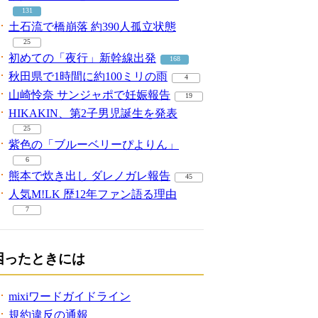
131
土石流で橋崩落 約390人孤立状態
25
初めての「夜行」新幹線出発
168
秋田県で1時間に約100ミリの雨
4
山崎怜奈 サンジャポで妊娠報告
19
HIKAKIN、第2子男児誕生を発表
25
紫色の「ブルーベリーぴよりん」
6
熊本で炊き出し ダレノガレ報告
45
人気M!LK 歴12年ファン語る理由
7
困ったときには
mixiワードガイドライン
規約違反の通報