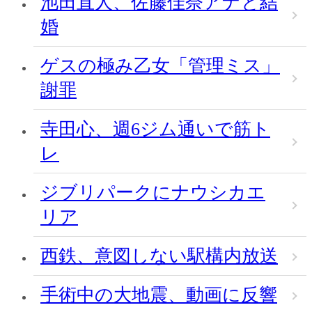
池田直人、佐藤佳奈アナと結
婚
ゲスの極み乙女「管理ミス」
謝罪
寺田心、週6ジム通いで筋ト
レ
ジブリパークにナウシカエ
リア
西鉄、意図しない駅構内放送
手術中の大地震、動画に反響