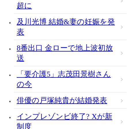
超に
及川光博 結婚&妻の妊娠を発
表
8番出口 金ローで地上波初放
送
「要介護5」志茂田景樹さん
の今
俳優の戸塚純貴が結婚発表
インプレゾンビ終了? Xが新
制度