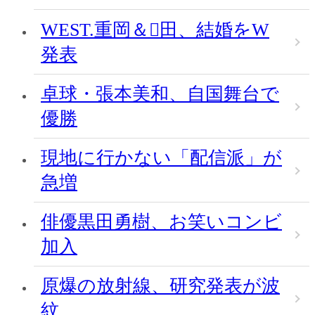
WEST.重岡＆田、結婚をW
発表
卓球・張本美和、自国舞台で
優勝
現地に行かない「配信派」が
急増
俳優黒田勇樹、お笑いコンビ
加入
原爆の放射線、研究発表が波
紋