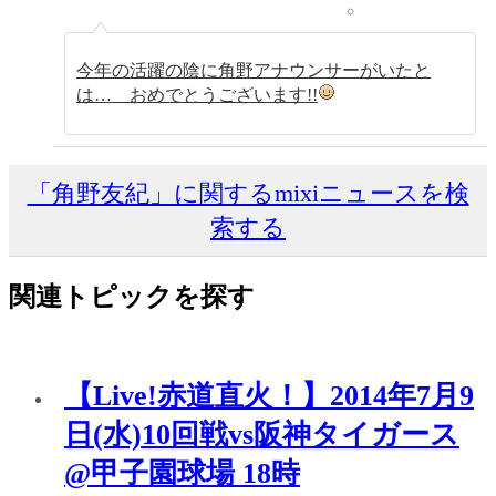
今年の活躍の陰に角野アナウンサーがいたと
は… おめでとうございます!!
「角野友紀」に関するmixiニュースを検
索する
関連トピックを探す
【Live!赤道直火！】2014年7月9
日(水)10回戦vs阪神タイガース
@甲子園球場 18時