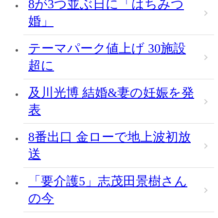
8が3つ並ぶ日に「はちみつ
婚」
テーマパーク値上げ 30施設
超に
及川光博 結婚&妻の妊娠を発
表
8番出口 金ローで地上波初放
送
「要介護5」志茂田景樹さん
の今