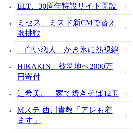
ELT、30周年特設サイト開設
ミセス、ミスド新CMで替え
歌挑戦
「白い恋人」かき氷に熱視線
HIKAKIN、被災地へ2000万
円寄付
辻希美、一家で焼きそば12玉
Mステ 西川貴教「アレも着
ます」