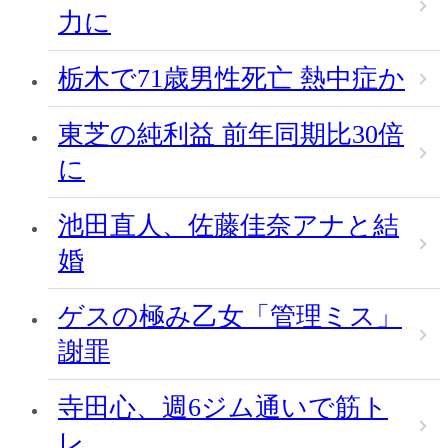
力に
栃木で71歳男性死亡 熱中症か
東芝の純利益 前年同期比30倍
に
池田直人、佐藤佳奈アナと結
婚
ゲスの極み乙女「管理ミス」
謝罪
寺田心、週6ジム通いで筋ト
レ