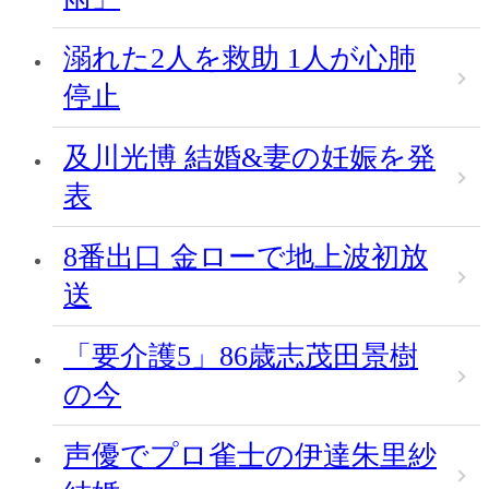
溺れた2人を救助 1人が心肺
停止
及川光博 結婚&妻の妊娠を発
表
8番出口 金ローで地上波初放
送
「要介護5」86歳志茂田景樹
の今
声優でプロ雀士の伊達朱里紗