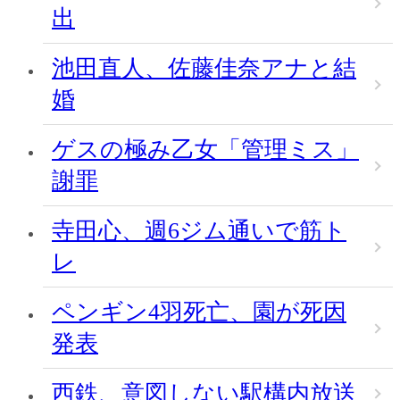
出
池田直人、佐藤佳奈アナと結
婚
ゲスの極み乙女「管理ミス」
謝罪
寺田心、週6ジム通いで筋ト
レ
ペンギン4羽死亡、園が死因
発表
西鉄、意図しない駅構内放送