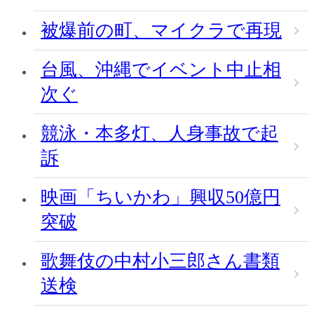
被爆前の町、マイクラで再現
台風、沖縄でイベント中止相
次ぐ
競泳・本多灯、人身事故で起
訴
映画「ちいかわ」興収50億円
突破
歌舞伎の中村小三郎さん書類
送検