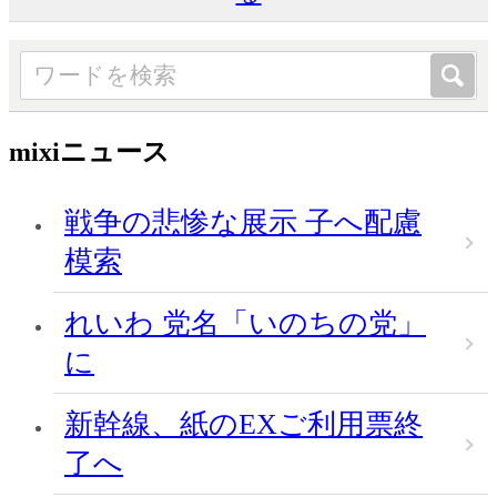
mixiニュース
戦争の悲惨な展示 子へ配慮
模索
れいわ 党名「いのちの党」
に
新幹線、紙のEXご利用票終
了へ