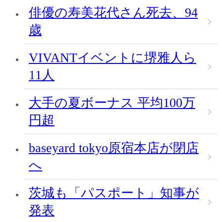
俳優の寿美花代さん死去、94
歳
VIVANTイベントに堺雅人ら
11人
大手の夏ボーナス 平均100万
円超
baseyard tokyo原宿本店が閉店
へ
茨城も「パスポート」知事が
発表