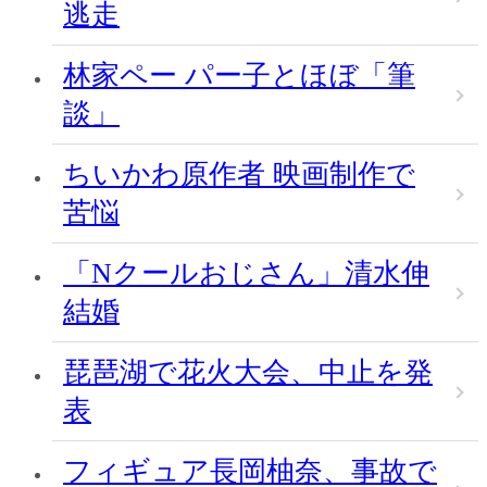
逃走
林家ペー パー子とほぼ「筆
談」
ちいかわ原作者 映画制作で
苦悩
「Nクールおじさん」清水伸
結婚
琵琶湖で花火大会、中止を発
表
フィギュア長岡柚奈、事故で