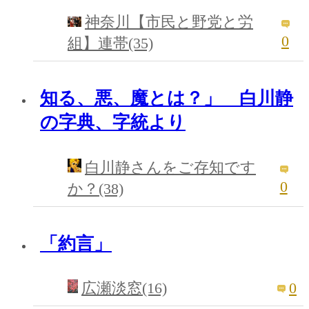
神奈川【市民と野党と労
0
組】連帯(35)
知る、悪、魔とは？」 白川静
の字典、字統より
白川静さんをご存知です
0
か？(38)
「約言」
0
広瀬淡窓(16)