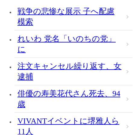
戦争の悲惨な展示 子へ配慮
模索
れいわ 党名「いのちの党」
に
注文キャンセル繰り返す、女
逮捕
俳優の寿美花代さん死去、94
歳
VIVANTイベントに堺雅人ら
11人