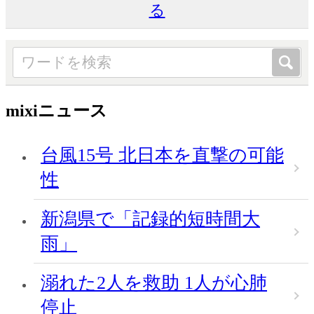
る
mixiニュース
台風15号 北日本を直撃の可能
性
新潟県で「記録的短時間大
雨」
溺れた2人を救助 1人が心肺
停止