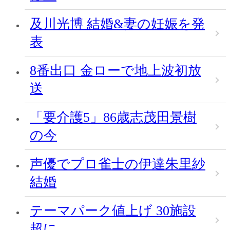
及川光博 結婚&妻の妊娠を発
表
8番出口 金ローで地上波初放
送
「要介護5」86歳志茂田景樹
の今
声優でプロ雀士の伊達朱里紗
結婚
テーマパーク値上げ 30施設
超に