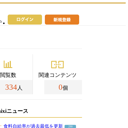
へ
閲覧数
関連コンテンツ
334
0
人
個
mixiニュース
食料自給率が過去最低を更新
290