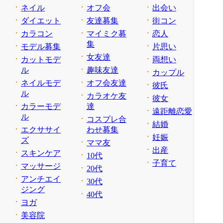
ネイル
オフ会
出会い
ダイエット
友達募集
街コン
カラコン
マイミク募
恋人
集
モデル募集
片思い
女友達
カットモデ
両想い
ル
趣味友達
カップル
ネイルモデ
オフ会友達
彼氏
ル
カラオケ友
彼女
カラーモデ
達
遠距離恋愛
ル
コスプレ合
結婚
エクササイ
わせ募集
妊娠
ズ
ママ友
出産
スキンケア
10代
子育て
マッサージ
20代
アンチエイ
30代
ジング
40代
ヨガ
美容院