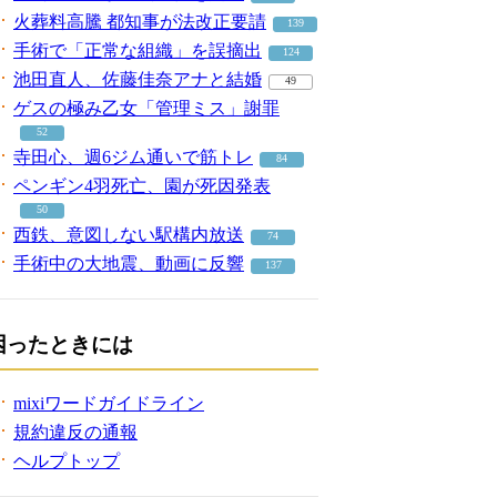
火葬料高騰 都知事が法改正要請
139
手術で「正常な組織」を誤摘出
124
池田直人、佐藤佳奈アナと結婚
49
ゲスの極み乙女「管理ミス」謝罪
52
寺田心、週6ジム通いで筋トレ
84
ペンギン4羽死亡、園が死因発表
50
西鉄、意図しない駅構内放送
74
手術中の大地震、動画に反響
137
困ったときには
mixiワードガイドライン
規約違反の通報
ヘルプトップ