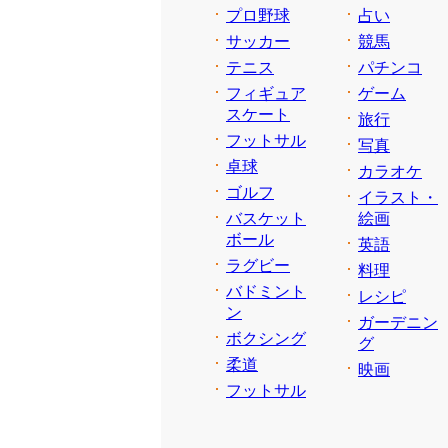
プロ野球
占い
サッカー
競馬
テニス
パチンコ
フィギュア
ゲーム
スケート
旅行
フットサル
写真
卓球
カラオケ
ゴルフ
イラスト・
バスケット
絵画
ボール
英語
ラグビー
料理
バドミント
レシピ
ン
ガーデニン
ボクシング
グ
柔道
映画
フットサル