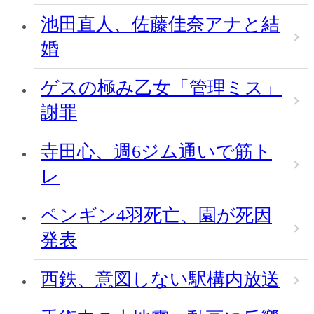
池田直人、佐藤佳奈アナと結
婚
ゲスの極み乙女「管理ミス」
謝罪
寺田心、週6ジム通いで筋ト
レ
ペンギン4羽死亡、園が死因
発表
西鉄、意図しない駅構内放送