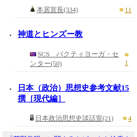
11
本居宣長(334)
神道とヒンズー教
SCS バクティヨーガ・セ
1
ンター(50)
日本（政治）思想史参考文献15
撰［現代編］
4
日本政治思想史談話室(21)