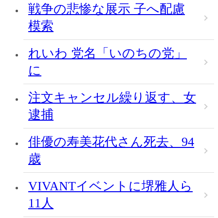
戦争の悲惨な展示 子へ配慮
模索
れいわ 党名「いのちの党」
に
注文キャンセル繰り返す、女
逮捕
俳優の寿美花代さん死去、94
歳
VIVANTイベントに堺雅人ら
11人