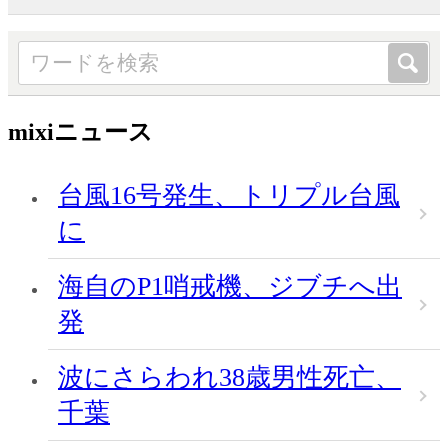
mixiニュース
台風16号発生、トリプル台風
に
海自のP1哨戒機、ジブチへ出
発
波にさらわれ38歳男性死亡、
千葉