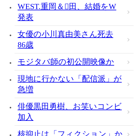
WEST.重岡＆田、結婚をW
発表
女優の小川真由美さん死去
86歳
モジタバ師の初公開映像か
現地に行かない「配信派」が
急増
俳優黒田勇樹、お笑いコンビ
加入
核抑止は「フィクション」か