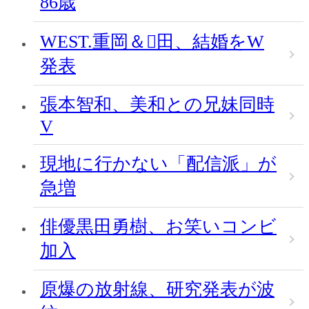
86歳
WEST.重岡＆田、結婚をW
発表
張本智和、美和との兄妹同時
V
現地に行かない「配信派」が
急増
俳優黒田勇樹、お笑いコンビ
加入
原爆の放射線、研究発表が波