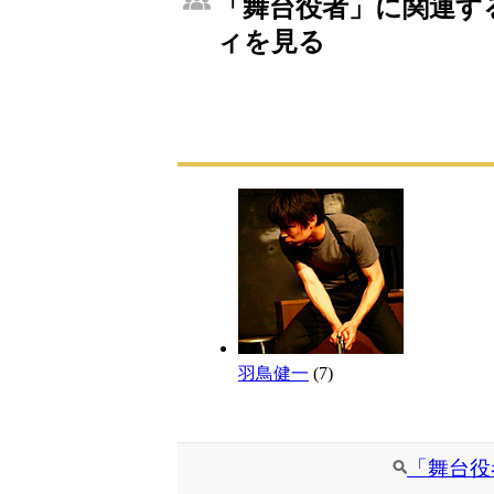
「舞台役者」に関連する
ィを見る
羽鳥健一
(7)
「舞台役