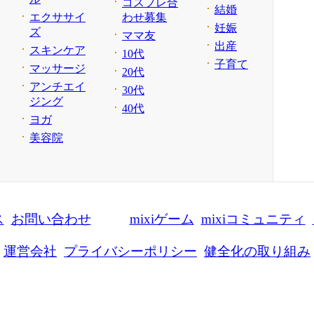
コスプレ合
結婚
エクササイ
わせ募集
妊娠
ズ
ママ友
出産
スキンケア
10代
子育て
マッサージ
20代
アンチエイ
30代
ジング
40代
ヨガ
美容院
ス
お問い合わせ
mixiゲーム
mixiコミュニティ
運営会社
プライバシーポリシー
健全化の取り組み