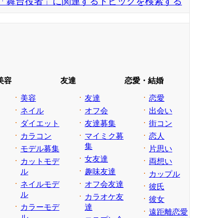
「舞台役者」に関連するトピックを検索する
美容
友達
恋愛・結婚
美容
友達
恋愛
ネイル
オフ会
出会い
ダイエット
友達募集
街コン
カラコン
マイミク募
恋人
集
モデル募集
片思い
女友達
カットモデ
両想い
ル
趣味友達
カップル
ネイルモデ
オフ会友達
彼氏
ル
カラオケ友
彼女
カラーモデ
達
遠距離恋愛
ル