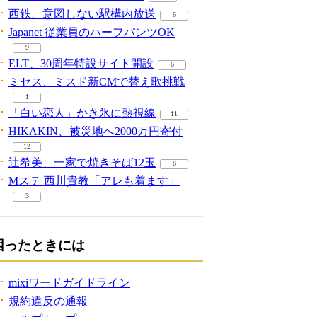
西鉄、意図しない駅構内放送
6
Japanet 従業員のハーフパンツOK
9
ELT、30周年特設サイト開設
6
ミセス、ミスド新CMで替え歌挑戦
1
「白い恋人」かき氷に熱視線
11
HIKAKIN、被災地へ2000万円寄付
12
辻希美、一家で焼きそば12玉
8
Mステ 西川貴教「アレも着ます」
3
困ったときには
mixiワードガイドライン
規約違反の通報