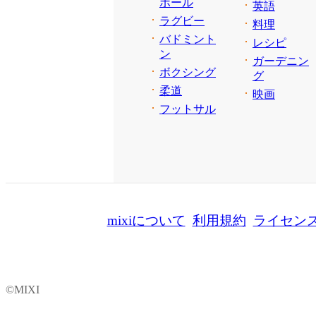
ボール
英語
ラグビー
料理
バドミント
レシピ
ン
ガーデニン
ボクシング
グ
柔道
映画
フットサル
mixiについて
利用規約
ライセン
©MIXI