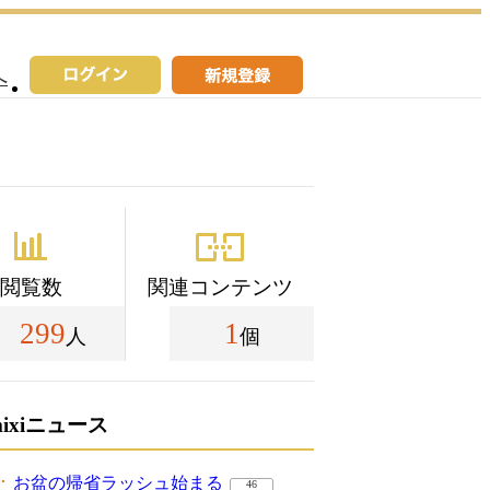
へ
閲覧数
関連コンテンツ
299
1
人
個
mixiニュース
お盆の帰省ラッシュ始まる
46