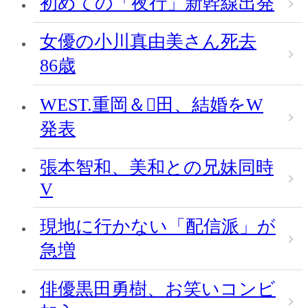
初めての「夜行」新幹線出発
女優の小川真由美さん死去
86歳
WEST.重岡＆田、結婚をW
発表
張本智和、美和との兄妹同時
V
現地に行かない「配信派」が
急増
俳優黒田勇樹、お笑いコンビ