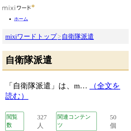
ホーム
mixiワードトップ
自衛隊派遣
自衛隊派遣
「自衛隊派遣」は、m…
（全文を
読む）
327
50
閲覧
関連コンテン
数
人
ツ
個