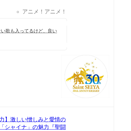
アニメ！アニメ！
らない歌も入ってるけど、良い
力】激しい憎しみと愛情の
「シャイナ」の魅力『聖闘