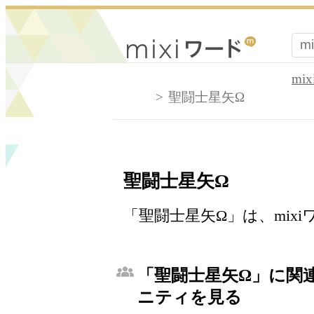
mi
聖闘士星矢Ω
聖闘士星矢Ω
「聖闘士星矢Ω」は、mix
「聖闘士星矢Ω」に関連
ニティを見る