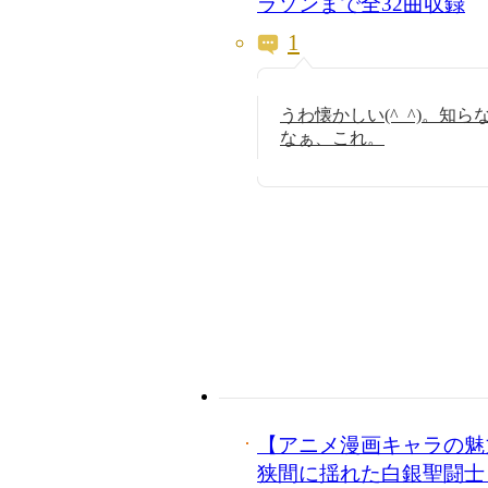
ラソンまで全32曲収録
1
うわ懐かしい(^_^)。知
なぁ、これ。
【アニメ漫画キャラの魅
狭間に揺れた白銀聖闘士