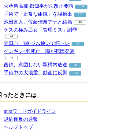
火葬料高騰 都知事が法改正要請
104
手術で「正常な組織」を誤摘出
112
池田直人、佐藤佳奈アナと結婚
40
ゲスの極み乙女「管理ミス」謝罪
44
寺田心、週6ジム通いで筋トレ
73
ペンギン4羽死亡、園が死因発表
45
西鉄、意図しない駅構内放送
70
手術中の大地震、動画に反響
126
困ったときには
mixiワードガイドライン
規約違反の通報
ヘルプトップ