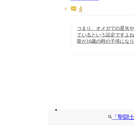
4
つまり、オメガでの星矢
ているという設定ですよ
龍が16歳の時の子供にな
「聖闘士