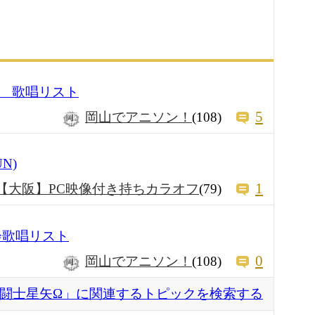
会 歌唱リスト
5
岡山でアニソン！
(108)
UN)
1
【大阪】PC映像付き持ちカラオフ
(79)
会歌唱リスト
0
岡山でアニソン！
(108)
闘士星矢Ω」に関連するトピックを検索する