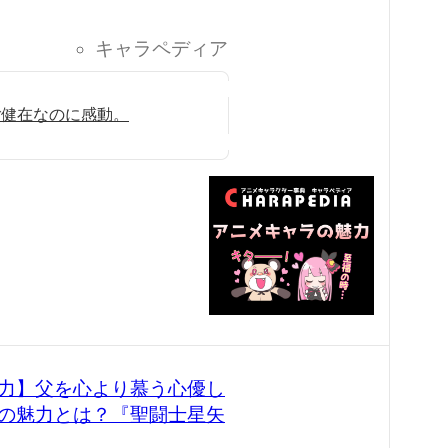
キャラペディア
ご健在なのに感動。
力】父を心より慕う心優し
の魅力とは？『聖闘士星矢