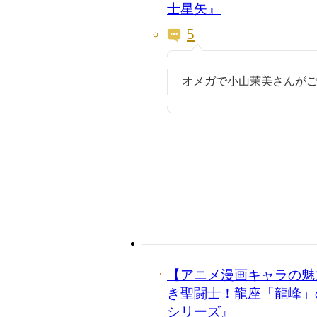
士星矢』
5
オメガで小山茉美さんが
【アニメ漫画キャラの魅
き聖闘士！龍座「龍峰」
シリーズ』