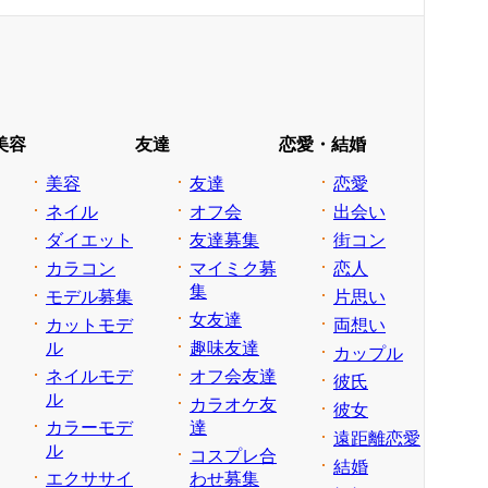
美容
友達
恋愛・結婚
美容
友達
恋愛
ネイル
オフ会
出会い
ダイエット
友達募集
街コン
カラコン
マイミク募
恋人
集
モデル募集
片思い
女友達
カットモデ
両想い
ル
趣味友達
カップル
ネイルモデ
オフ会友達
彼氏
ル
カラオケ友
彼女
カラーモデ
達
遠距離恋愛
ル
コスプレ合
結婚
エクササイ
わせ募集