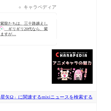
キャラペディア
や紫龍たちは、三十路越えし
ね
ギリギリ20代なら、紫
りますが…
星矢Ω」に関連するmixiニュースを検索する