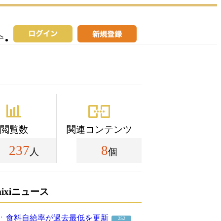
へ
閲覧数
関連コンテンツ
237
8
人
個
mixiニュース
食料自給率が過去最低を更新
252