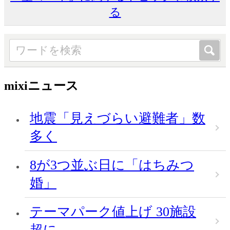
る
mixiニュース
地震「見えづらい避難者」数
多く
8が3つ並ぶ日に「はちみつ
婚」
テーマパーク値上げ 30施設
超に