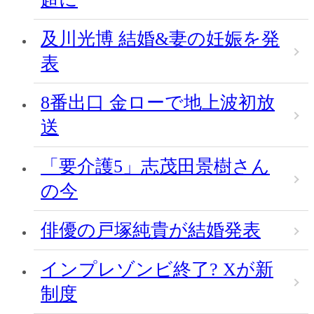
及川光博 結婚&妻の妊娠を発
表
8番出口 金ローで地上波初放
送
「要介護5」志茂田景樹さん
の今
俳優の戸塚純貴が結婚発表
インプレゾンビ終了? Xが新
制度