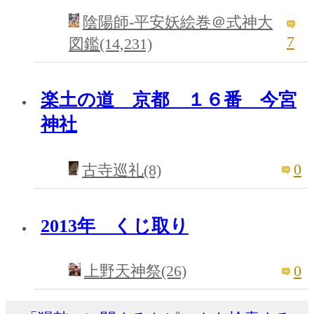
陰陽師‐平安妖絵巻＠式神大
7
図鑑(14,231)
楽土の道 京都 １６番 今宮
神社
0
古寺巡礼(8)
2013年 くじ取り
0
上野天神祭(26)