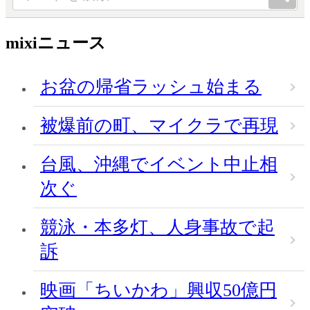
mixiニュース
お盆の帰省ラッシュ始まる
被爆前の町、マイクラで再現
台風、沖縄でイベント中止相
次ぐ
競泳・本多灯、人身事故で起
訴
映画「ちいかわ」興収50億円