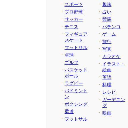
スポーツ
趣味
プロ野球
占い
サッカー
競馬
テニス
パチンコ
フィギュア
ゲーム
スケート
旅行
フットサル
写真
卓球
カラオケ
ゴルフ
イラスト・
バスケット
絵画
ボール
英語
ラグビー
料理
バドミント
レシピ
ン
ガーデニン
ボクシング
グ
柔道
映画
フットサル