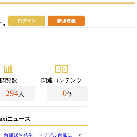
へ
閲覧数
関連コンテンツ
294
0
人
個
mixiニュース
台風16号発生、トリプル台風に
42