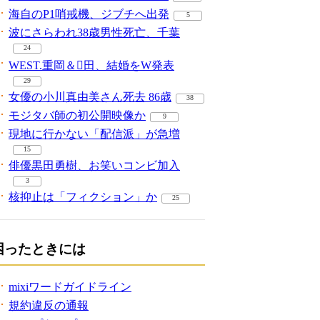
海自のP1哨戒機、ジブチへ出発
5
波にさらわれ38歳男性死亡、千葉
24
WEST.重岡＆田、結婚をW発表
29
女優の小川真由美さん死去 86歳
38
モジタバ師の初公開映像か
9
現地に行かない「配信派」が急増
15
俳優黒田勇樹、お笑いコンビ加入
3
核抑止は「フィクション」か
25
困ったときには
mixiワードガイドライン
規約違反の通報