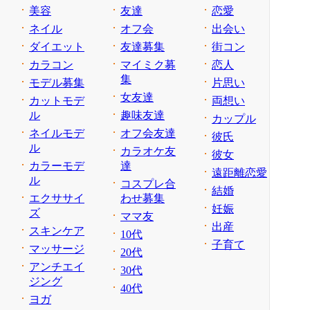
美容
友達
恋愛
ネイル
オフ会
出会い
ダイエット
友達募集
街コン
カラコン
マイミク募
恋人
集
モデル募集
片思い
女友達
カットモデ
両想い
ル
趣味友達
カップル
ネイルモデ
オフ会友達
彼氏
ル
カラオケ友
彼女
カラーモデ
達
遠距離恋愛
ル
コスプレ合
結婚
エクササイ
わせ募集
妊娠
ズ
ママ友
出産
スキンケア
10代
子育て
マッサージ
20代
アンチエイ
30代
ジング
40代
ヨガ