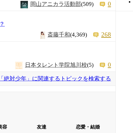
0
岡山アニカラ活動部
(509)
？
268
斎藤千和
(4,369)
0
日本タレント学院旭川校
(5)
「絶対少年」に関連するトピックを検索する
美容
友達
恋愛・結婚