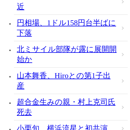
近
円相場、1ドル158円台半ばに
下落
北ミサイル部隊が露に展開開
始か
山本舞香、Hiroとの第1子出
産
超合金生みの親・村上克司氏
死去
小栗旬、横浜流星と初共演