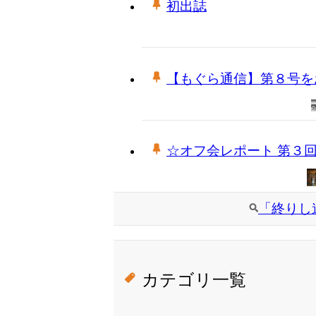
初出誌
【もぐら通信】第８号を
☆オフ会レポート 第３回ブ
「終りし
カテゴリ一覧