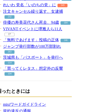
れいわ 党名「いのちの党」に
349
注文キャンセル繰り返す、女逮捕
232
俳優の寿美花代さん死去、94歳
184
VIVANTイベントに堺雅人ら11人
17
「無料であげます」投稿の正体
146
ジャンプ発行部数が100万部割れ
263
茨城県も「パスポート」を発行へ
114
「買ってくレタス」想定外の反響
104
困ったときには
mixiワードガイドライン
規約違反の通報