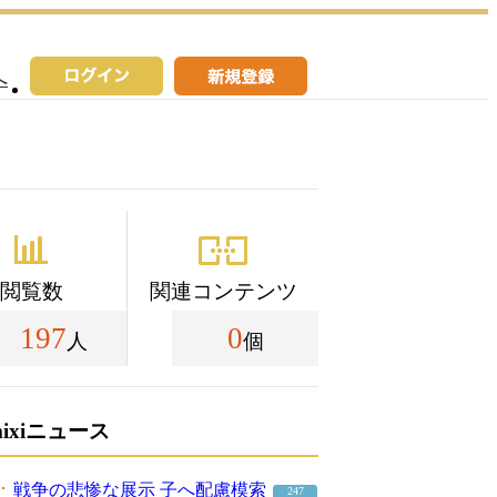
へ
閲覧数
関連コンテンツ
197
0
人
個
mixiニュース
戦争の悲惨な展示 子へ配慮模索
247