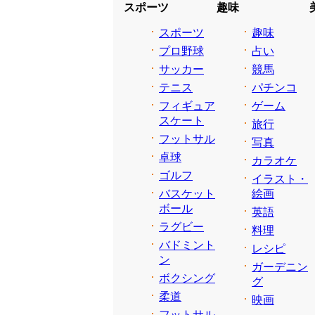
スポーツ
趣味
スポーツ
趣味
プロ野球
占い
サッカー
競馬
テニス
パチンコ
フィギュア
ゲーム
スケート
旅行
フットサル
写真
卓球
カラオケ
ゴルフ
イラスト・
バスケット
絵画
ボール
英語
ラグビー
料理
バドミント
レシピ
ン
ガーデニン
ボクシング
グ
柔道
映画
フットサル