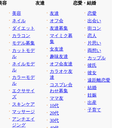
美容
友達
恋愛・結婚
美容
友達
恋愛
ネイル
オフ会
出会い
ダイエット
友達募集
街コン
カラコン
マイミク募
恋人
集
モデル募集
片思い
女友達
カットモデ
両想い
ル
趣味友達
カップル
ネイルモデ
オフ会友達
彼氏
ル
カラオケ友
彼女
カラーモデ
達
遠距離恋愛
ル
コスプレ合
結婚
エクササイ
わせ募集
妊娠
ズ
ママ友
出産
スキンケア
10代
子育て
マッサージ
20代
アンチエイ
30代
ジング
40代