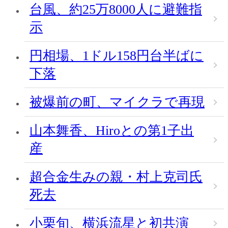
台風、約25万8000人に避難指
示
円相場、1ドル158円台半ばに
下落
被爆前の町、マイクラで再現
山本舞香、Hiroとの第1子出
産
超合金生みの親・村上克司氏
死去
小栗旬、横浜流星と初共演