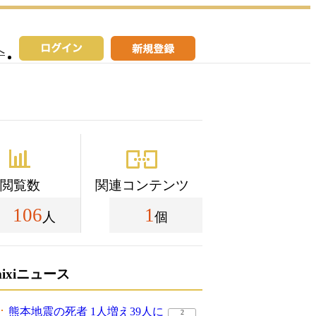
へ
閲覧数
関連コンテンツ
106
1
人
個
mixiニュース
熊本地震の死者 1人増え39人に
2