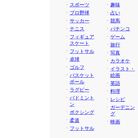
スポーツ
趣味
プロ野球
占い
サッカー
競馬
テニス
パチンコ
フィギュア
ゲーム
スケート
旅行
フットサル
写真
卓球
カラオケ
ゴルフ
イラスト・
バスケット
絵画
ボール
英語
ラグビー
料理
バドミント
レシピ
ン
ガーデニン
ボクシング
グ
柔道
映画
フットサル