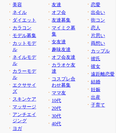
美容
友達
恋愛
ネイル
オフ会
出会い
ダイエット
友達募集
街コン
カラコン
マイミク募
恋人
集
モデル募集
片思い
女友達
カットモデ
両想い
ル
趣味友達
カップル
ネイルモデ
オフ会友達
彼氏
ル
カラオケ友
彼女
カラーモデ
達
遠距離恋愛
ル
コスプレ合
結婚
エクササイ
わせ募集
妊娠
ズ
ママ友
出産
スキンケア
10代
子育て
マッサージ
20代
アンチエイ
30代
ジング
40代
ヨガ