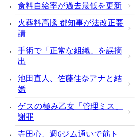
食料自給率が過去最低を更新
火葬料高騰 都知事が法改正要
請
手術で「正常な組織」を誤摘
出
池田直人、佐藤佳奈アナと結
婚
ゲスの極み乙女「管理ミス」
謝罪
寺田心、週6ジム通いで筋ト