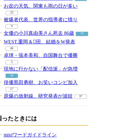
お盆の天気、関東も雨の日が多い
23
被爆者代表、世界の指導者に憤り
9
女優の小川真由美さん死去 86歳
70
WEST.重岡＆田、結婚をW発表
46
卓球・張本美和、自国舞台で優勝
5
現地に行かない「配信派」が急増
56
俳優黒田勇樹、お笑いコンビ加入
17
原爆の放射線、研究発表が波紋
37
困ったときには
mixiワードガイドライン