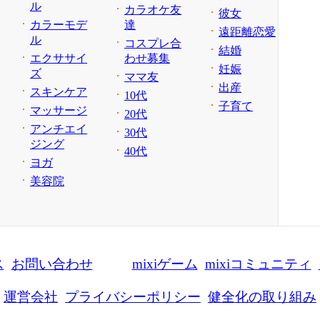
ル
カラオケ友
彼女
カラーモデ
達
遠距離恋愛
ル
コスプレ合
結婚
エクササイ
わせ募集
妊娠
ズ
ママ友
出産
スキンケア
10代
子育て
マッサージ
20代
アンチエイ
30代
ジング
40代
ヨガ
美容院
ス
お問い合わせ
mixiゲーム
mixiコミュニティ
運営会社
プライバシーポリシー
健全化の取り組み