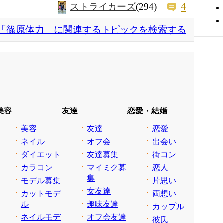
4
ストライカーズ
(294)
「篠原体力」に関連するトピックを検索する
美容
友達
恋愛・結婚
美容
友達
恋愛
ネイル
オフ会
出会い
ダイエット
友達募集
街コン
カラコン
マイミク募
恋人
集
モデル募集
片思い
女友達
カットモデ
両想い
ル
趣味友達
カップル
ネイルモデ
オフ会友達
彼氏