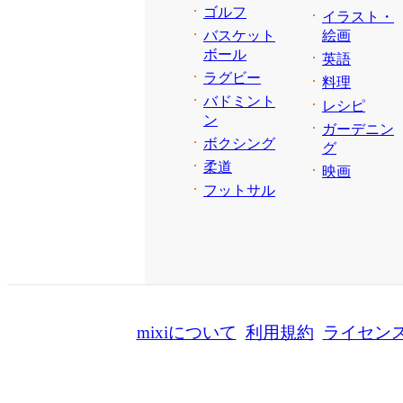
ゴルフ
イラスト・
バスケット
絵画
ボール
英語
ラグビー
料理
バドミント
レシピ
ン
ガーデニン
ボクシング
グ
柔道
映画
フットサル
mixiについて
利用規約
ライセン