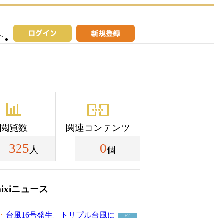
へ
閲覧数
関連コンテンツ
325
0
人
個
mixiニュース
台風16号発生、トリプル台風に
62