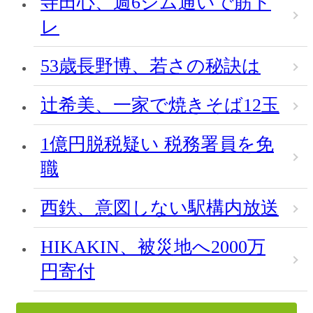
寺田心、週6ジム通いで筋ト
レ
53歳長野博、若さの秘訣は
辻希美、一家で焼きそば12玉
1億円脱税疑い 税務署員を免
職
西鉄、意図しない駅構内放送
HIKAKIN、被災地へ2000万
円寄付