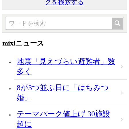
クを検索する
mixiニュース
地震「見えづらい避難者」数
多く
8が3つ並ぶ日に「はちみつ
婚」
テーマパーク値上げ 30施設
超に