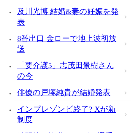
及川光博 結婚&妻の妊娠を発
表
8番出口 金ローで地上波初放
送
「要介護5」志茂田景樹さん
の今
俳優の戸塚純貴が結婚発表
インプレゾンビ終了? Xが新
制度