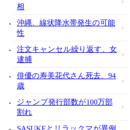
相
沖縄、線状降水帯発生の可能
性
注文キャンセル繰り返す、女
逮捕
俳優の寿美花代さん死去、94
歳
ジャンプ発行部数が100万部
割れ
SASUKEとリラックマが異例