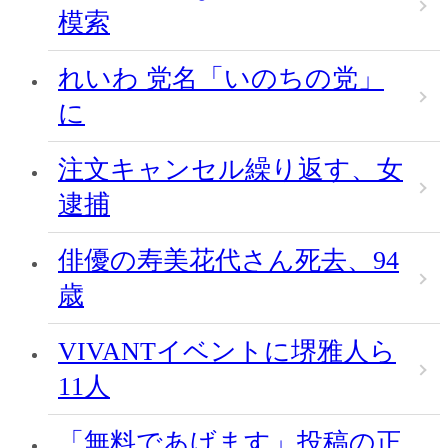
模索
れいわ 党名「いのちの党」
に
注文キャンセル繰り返す、女
逮捕
俳優の寿美花代さん死去、94
歳
VIVANTイベントに堺雅人ら
11人
「無料であげます」投稿の正