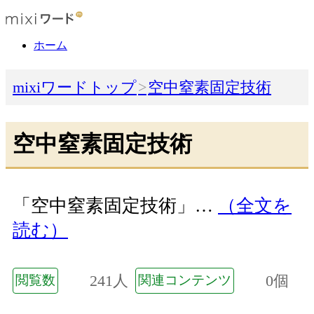
ホーム
mixiワードトップ
空中窒素固定技術
空中窒素固定技術
「空中窒素固定技術」…
（全文を
読む）
241人
0個
閲覧数
関連コンテンツ