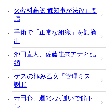
火葬料高騰 都知事が法改正要
請
手術で「正常な組織」を誤摘
出
池田直人、佐藤佳奈アナと結
婚
ゲスの極み乙女「管理ミス」
謝罪
寺田心、週6ジム通いで筋ト
レ