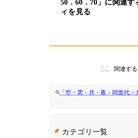
50．60．70」に関連す
ィを見る
関連する
「空・雲・月・夜・同世代・30・
カテゴリ一覧