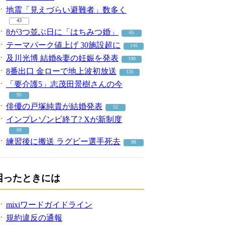
地震「見えづらい避難者」数多く
43
8が3つ並ぶ日に「はちみつ婚」
65
テーマパーク値上げ 30施設超に
145
及川光博 結婚&妻の妊娠を発表
190
8番出口 金ローで地上波初放送
135
「要介護5」志茂田景樹さんの今
95
俳優の戸塚純貴が結婚発表
52
インプレゾンビ終了? Xが新制度
69
練習後に搬送 ラグビー選手死去
98
困ったときには
mixiワードガイドライン
規約違反の通報