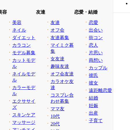
美容
友達
恋愛・結婚
美容
友達
恋愛
ネイル
オフ会
出会い
ダイエット
友達募集
街コン
カラコン
マイミク募
恋人
集
モデル募集
片思い
女友達
カットモデ
両想い
ル
趣味友達
カップル
ネイルモデ
オフ会友達
彼氏
ル
カラオケ友
彼女
カラーモデ
達
遠距離恋愛
ル
コスプレ合
結婚
エクササイ
わせ募集
妊娠
ズ
ママ友
出産
スキンケア
10代
子育て
マッサージ
20代
アンチエイ