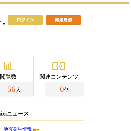
へ
閲覧数
関連コンテンツ
56
0
人
個
mixiニュース
地震発生情報