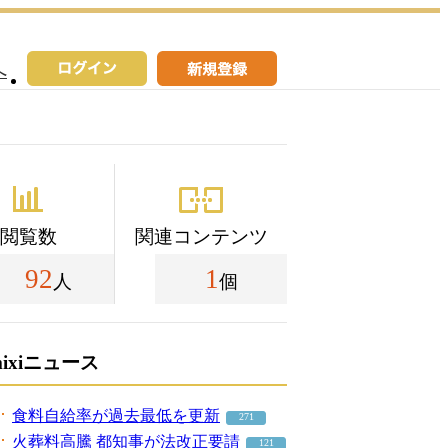
へ
閲覧数
関連コンテンツ
92
1
人
個
mixiニュース
食料自給率が過去最低を更新
271
火葬料高騰 都知事が法改正要請
121