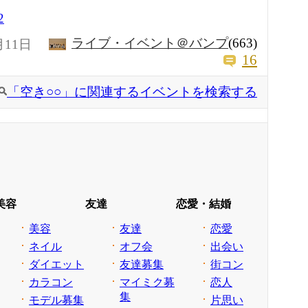
2
ライブ・イベント＠バンプ
(663)
月11日
16
「空き○○」に関連するイベントを検索する
美容
友達
恋愛・結婚
美容
友達
恋愛
ネイル
オフ会
出会い
ダイエット
友達募集
街コン
カラコン
マイミク募
恋人
集
モデル募集
片思い