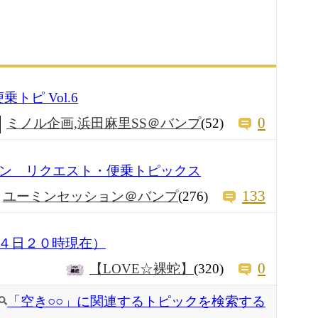
乗トピ Vol.6
0
ミノル企画,浜田麻里SS＠バンプ
(52)
ョン リクエスト・便乗トピックス
133
ユーミンセッション＠バンプ
(276)
４日２０時現在）
0
【LOVE☆裸蛇】
(320)
「空き○○」に関連するトピックを検索する