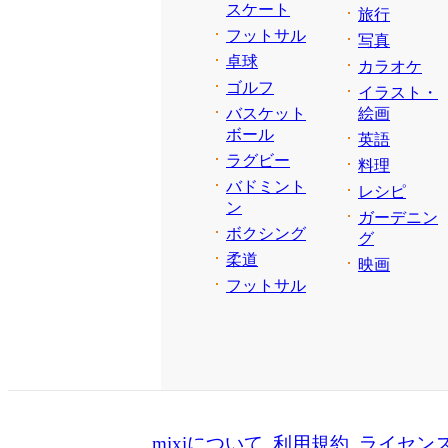
スケート
旅行
フットサル
写真
卓球
カラオケ
ゴルフ
イラスト・
バスケット
絵画
ボール
英語
ラグビー
料理
バドミント
レシピ
ン
ガーデニン
ボクシング
グ
柔道
映画
フットサル
mixiについて
利用規約
ライセン