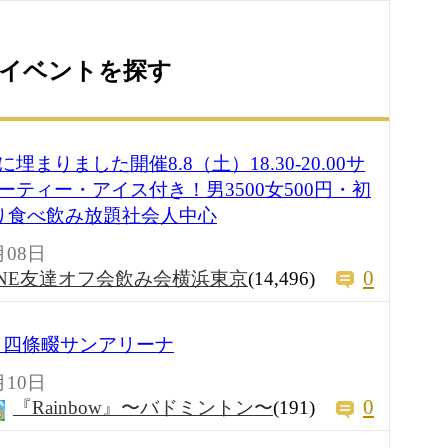
るイベントを探す
まりました開催8.8（土）18.30-20.00サ
ティー・アイス付き！男3500女500円・初
あり食べ飲み放題社会人中心
月08日
0
INE友達オフ会飲み会横浜東京
(14,496)
1時 四條畷サンアリーナ
月10日
0
『Rainbow』〜バドミントン〜
(191)