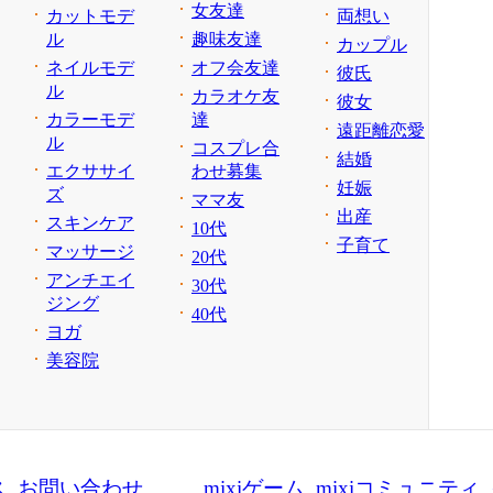
女友達
カットモデ
両想い
ル
趣味友達
カップル
ネイルモデ
オフ会友達
彼氏
ル
カラオケ友
彼女
カラーモデ
達
遠距離恋愛
ル
コスプレ合
結婚
エクササイ
わせ募集
妊娠
ズ
ママ友
出産
スキンケア
10代
子育て
マッサージ
20代
アンチエイ
30代
ジング
40代
ヨガ
美容院
ス
お問い合わせ
mixiゲーム
mixiコミュニティ