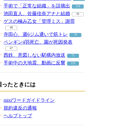
手術で「正常な組織」を誤摘出
116
池田直人、佐藤佳奈アナと結婚
42
ゲスの極み乙女「管理ミス」謝罪
48
寺田心、週6ジム通いで筋トレ
78
ペンギン4羽死亡、園が死因発表
47
西鉄、意図しない駅構内放送
71
手術中の大地震、動画に反響
131
困ったときには
mixiワードガイドライン
規約違反の通報
ヘルプトップ