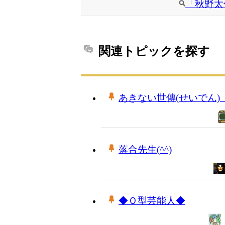
「秋野太
関連トピックを探す
あきない世傳(せいでん) 金と
落合先生(^^)
◆Ｏ型芸能人◆