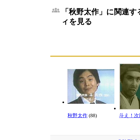
「秋野太作」に関連する
ィを見る
秋野太作
(88)
斗え！次