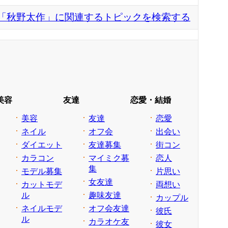
「秋野太作」に関連するトピックを検索する
美容
友達
恋愛・結婚
美容
友達
恋愛
ネイル
オフ会
出会い
ダイエット
友達募集
街コン
カラコン
マイミク募
恋人
集
モデル募集
片思い
女友達
カットモデ
両想い
ル
趣味友達
カップル
ネイルモデ
オフ会友達
彼氏
ル
カラオケ友
彼女