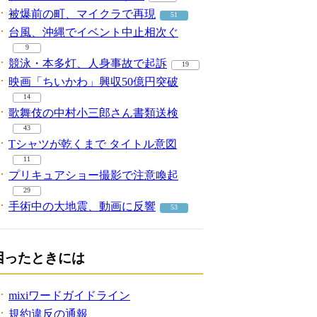
被爆前の町、マイクラで再現
51
台風、沖縄でイベント中止相次ぐ
9
競泳・本多灯、人身事故で起訴
19
映画「ちいかわ」興収50億円突破
14
歌舞伎の中村小三郎さん書類送検
43
Tシャツが乾くまで タイトル意図
11
プリキュアショー撮影で注意喚起
29
手術中の大地震、動画に反響
53
困ったときには
mixiワードガイドライン
規約違反の通報