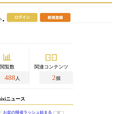
へ
閲覧数
関連コンテンツ
488
2
人
個
mixiニュース
お盆の帰省ラッシュ始まる
32