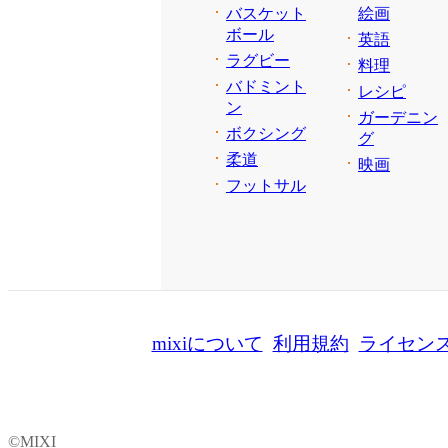
バスケット
絵画
ボール
英語
ラグビー
料理
バドミント
レシピ
ン
ガーデニン
ボクシング
グ
柔道
映画
フットサル
mixiについて
利用規約
ライセン
©MIXI