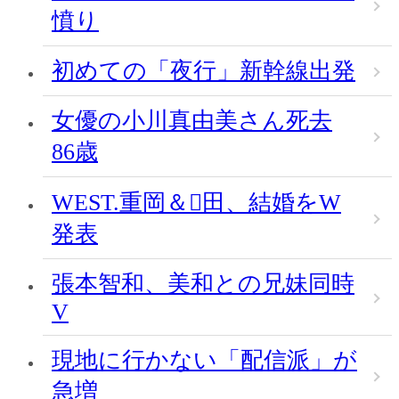
憤り
初めての「夜行」新幹線出発
女優の小川真由美さん死去
86歳
WEST.重岡＆田、結婚をW
発表
張本智和、美和との兄妹同時
V
現地に行かない「配信派」が
急増