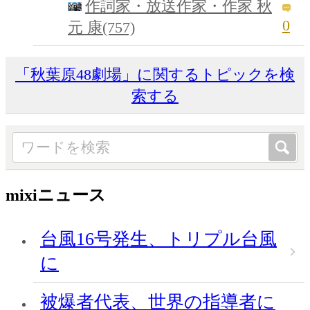
作詞家・放送作家・作家 秋
0
元 康(757)
「秋葉原48劇場」に関するトピックを検
索する
mixiニュース
台風16号発生、トリプル台風
に
被爆者代表、世界の指導者に