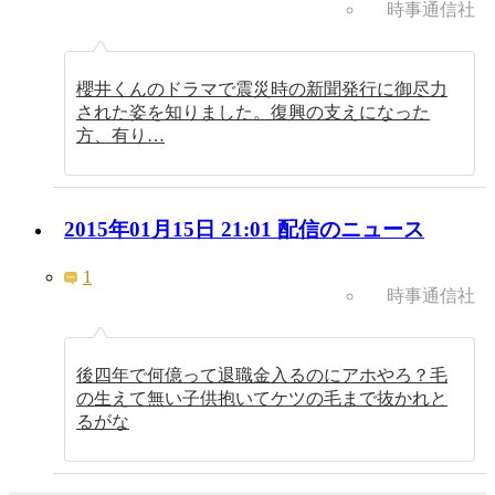
時事通信社
櫻井くんのドラマで震災時の新聞発行に御尽力
された姿を知りました。復興の支えになった
方、有り…
2015年01月15日 21:01 配信のニュース
1
時事通信社
後四年で何億って退職金入るのにアホやろ？毛
の生えて無い子供抱いてケツの毛まで抜かれと
るがな