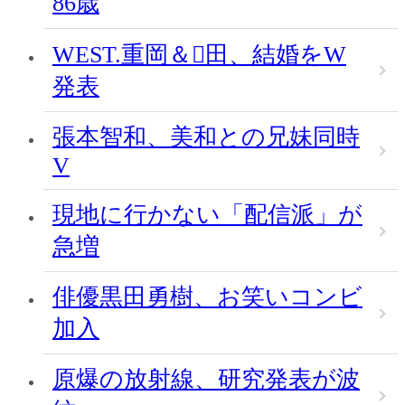
86歳
WEST.重岡＆田、結婚をW
発表
張本智和、美和との兄妹同時
V
現地に行かない「配信派」が
急増
俳優黒田勇樹、お笑いコンビ
加入
原爆の放射線、研究発表が波