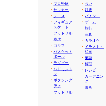
プロ野球
占い
サッカー
競馬
テニス
パチンコ
フィギュア
ゲーム
スケート
旅行
フットサル
写真
卓球
カラオケ
ゴルフ
イラスト・
バスケット
絵画
ボール
英語
ラグビー
料理
バドミント
レシピ
ン
ガーデニン
ボクシング
グ
柔道
映画
フットサル