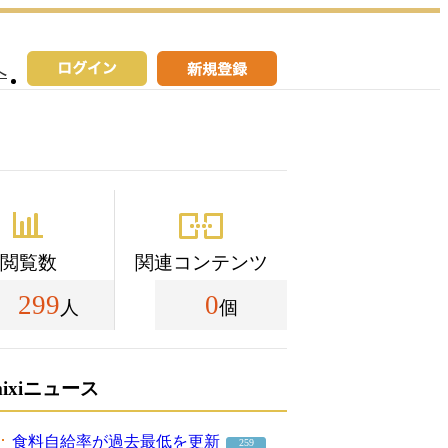
へ
閲覧数
関連コンテンツ
299
0
人
個
mixiニュース
食料自給率が過去最低を更新
259