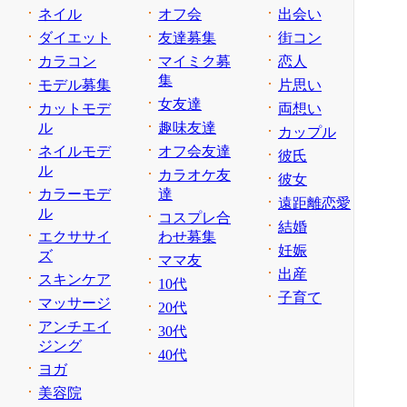
ネイル
オフ会
出会い
ダイエット
友達募集
街コン
カラコン
マイミク募
恋人
集
モデル募集
片思い
女友達
カットモデ
両想い
ル
趣味友達
カップル
ネイルモデ
オフ会友達
彼氏
ル
カラオケ友
彼女
カラーモデ
達
遠距離恋愛
ル
コスプレ合
結婚
エクササイ
わせ募集
妊娠
ズ
ママ友
出産
スキンケア
10代
子育て
マッサージ
20代
アンチエイ
30代
ジング
40代
ヨガ
美容院