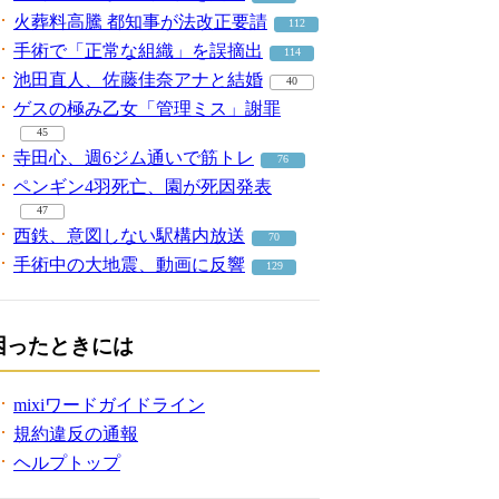
火葬料高騰 都知事が法改正要請
112
手術で「正常な組織」を誤摘出
114
池田直人、佐藤佳奈アナと結婚
40
ゲスの極み乙女「管理ミス」謝罪
45
寺田心、週6ジム通いで筋トレ
76
ペンギン4羽死亡、園が死因発表
47
西鉄、意図しない駅構内放送
70
手術中の大地震、動画に反響
129
困ったときには
mixiワードガイドライン
規約違反の通報
ヘルプトップ