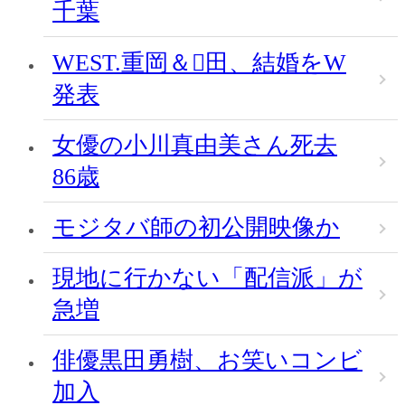
千葉
WEST.重岡＆田、結婚をW
発表
女優の小川真由美さん死去
86歳
モジタバ師の初公開映像か
現地に行かない「配信派」が
急増
俳優黒田勇樹、お笑いコンビ
加入