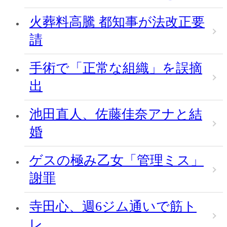
火葬料高騰 都知事が法改正要
請
手術で「正常な組織」を誤摘
出
池田直人、佐藤佳奈アナと結
婚
ゲスの極み乙女「管理ミス」
謝罪
寺田心、週6ジム通いで筋ト
レ