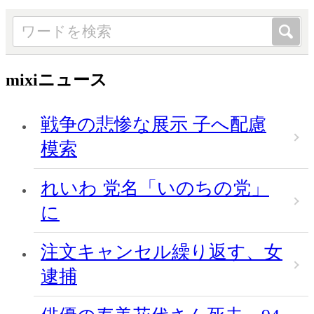
mixiニュース
戦争の悲惨な展示 子へ配慮
模索
れいわ 党名「いのちの党」
に
注文キャンセル繰り返す、女
逮捕